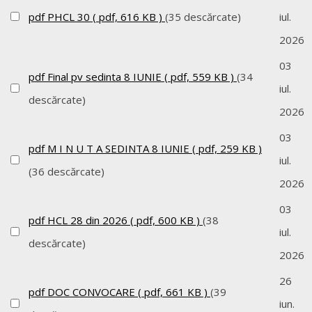
pdf
PHCL 30
( pdf, 616 KB )
(35 descărcate)
iul.
2026
03
pdf
Final pv sedinta 8 IUNIE
( pdf, 559 KB )
(34
iul.
descărcate)
2026
03
pdf
M I N U T A SEDINTA 8 IUNIE
( pdf, 259 KB )
iul.
(36 descărcate)
2026
03
pdf
HCL 28 din 2026
( pdf, 600 KB )
(38
iul.
descărcate)
2026
26
pdf
DOC CONVOCARE
( pdf, 661 KB )
(39
iun.