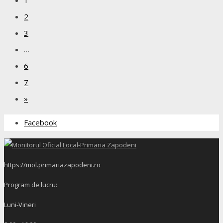
2
3
…
6
7
»
Facebook
https://mol.primariazapodeni.ro
Program de lucru:
Luni-Vineri