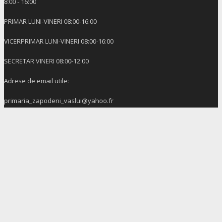
8:00 - 16:00
PRIMAR LUNI-VINERI 08:00-16:00
VICERPRIMAR LUNI-VINERI 08:00-16:00
SECRETAR VINERI 08:00-12:00
Adrese de email utile:
primaria_zapodeni_vaslui@yahoo.fr