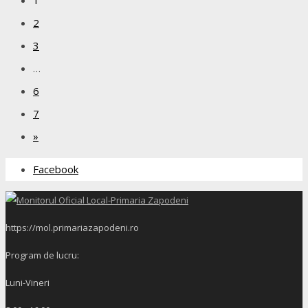
2
3
…
6
7
»
Facebook
https://mol.primariazapodeni.ro
Program de lucru:
Luni-Vineri