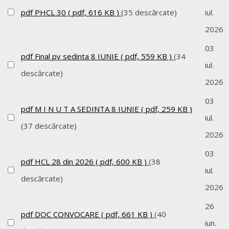
pdf
PHCL 30
( pdf, 616 KB )
(35 descărcate)
iul.
2026
03
pdf
Final pv sedinta 8 IUNIE
( pdf, 559 KB )
(34
iul.
descărcate)
2026
03
pdf
M I N U T A SEDINTA 8 IUNIE
( pdf, 259 KB )
iul.
(37 descărcate)
2026
03
pdf
HCL 28 din 2026
( pdf, 600 KB )
(38
iul.
descărcate)
2026
26
pdf
DOC CONVOCARE
( pdf, 661 KB )
(40
iun.