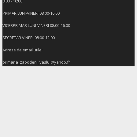
8:00 - 16:00
PRIMAR LUNI-VINERI 08:00-16:00
VICERPRIMAR LUNI-VINERI 08:00-16:00
SECRETAR VINERI 08:00-12:00
Adrese de email utile:
primaria_zapodeni_vaslui@yahoo.fr