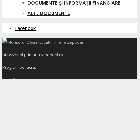
DOCUMENTE ȘI INFORMAȚII FINANCIARE
ALTE DOCUMENTE
Facebook
https://mol.primariazapodeni.ro
Program de lucru:
Luni-Vineri
8:00 - 16:00
PRIMAR LUNI-VINERI 08:00-16:00
VICERPRIMAR LUNI-VINERI 08:00-16:00
SECRETAR VINERI 08:00-12:00