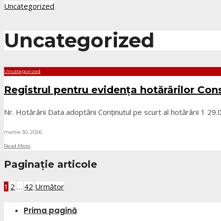
Uncategorized
Uncategorized
Uncategorized
Registrul pentru evidența hotărârilor Con
Nr. Hotărârii Data adoptării Conținutul pe scurt al hotărârii 1 29
martie 30, 2026
Read More
Paginație articole
1
2
…
42
Următor
Prima pagină