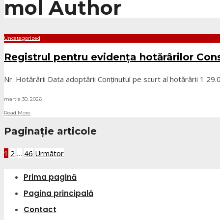
mol
Author
Uncategorized
Registrul pentru evidența hotărârilor Con
Nr. Hotărârii Data adoptării Conținutul pe scurt al hotărârii 1 29
martie 30, 2026
Read More
Paginație articole
1
2
…
46
Următor
Prima pagină
Pagina principală
Contact