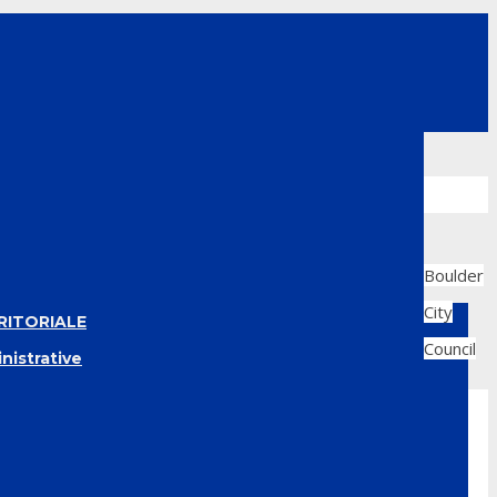
Boulder
City
RITORIALE
Council
nistrative