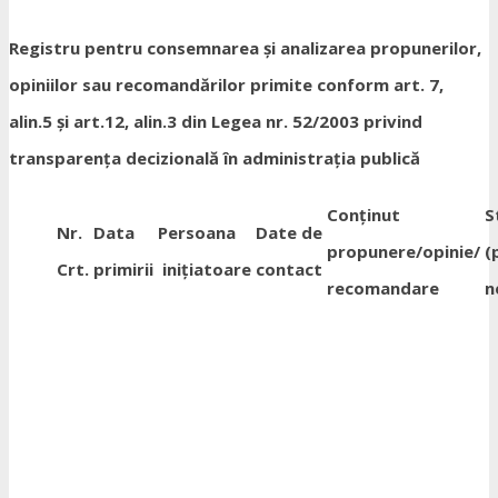
Registru pentru consemnarea și analizarea propunerilor,
opiniilor sau recomandărilor primite conform art. 7,
alin.5 și art.12, alin.3 din Legea nr. 52/2003 privind
transparența decizională în administrația publică
Conținut
S
Nr.
Data
Persoana
Date de
propunere/opinie/
(
Crt.
primirii
inițiatoare
contact
recomandare
n