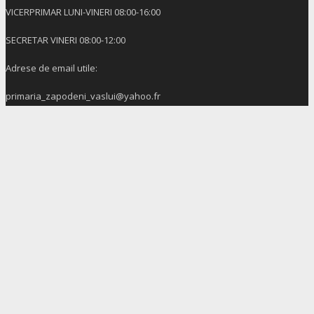
VICERPRIMAR LUNI-VINERI 08:00-16:00
SECRETAR VINERI 08:00-12:00
Adrese de email utile:
primaria_zapodeni_vaslui@yahoo.fr